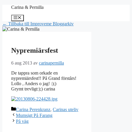
Hoppa
Carina & Pernilla
till
innehåll
Meny
← Tillbaka till Improveme Bloggarkiv
Nypremiärsfest
6 aug 2013
av
carinapernilla
De tappra som orkade en
nypremiärsfest!! På Grand förstårs!
Lollo , Anders o jag! :);)
Grymt trevligt:);) carina
Kategorier
Carina Perenkranz
,
Carinas uteliv
Mumsigt På Farang
På väg