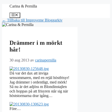
Hoppa
Carina & Pernilla
till
innehåll
Meny
← Tillbaka till Improveme Bloggarkiv
Drämmer i m mörkt
hår!
30 aug 2013
av
carinapernilla
Då var det dax att inviga
sensommaren, med en rejäl höstfrisyr!
Jag drämmer i ordentligt, med mörk!
Så nu är det adjöss m Blondinstajlen
och hoppas på att frisyren står sig när
höststormarna drar igång…
Före…