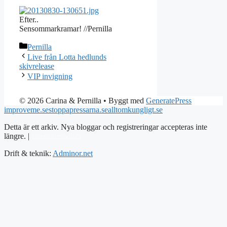
Efter..
Sensommarkramar! //Pernilla
Kategorier
Pernilla
Live från Lotta hedlunds
skivrelease
VIP invigning
© 2026 Carina & Pernilla
• Byggt med
GeneratePress
improveme.se
stoppapressarna.se
alltomkungligt.se
Detta är ett arkiv. Nya bloggar och registreringar accepteras inte
längre. |
Integritetspolicy
Drift & teknik:
Adminor.net