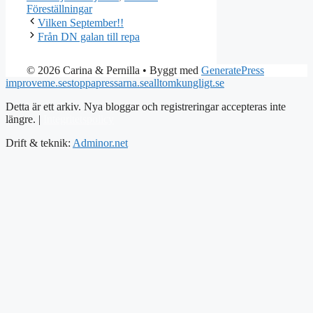
Föreställningar
Vilken September!!
Från DN galan till repa
© 2026 Carina & Pernilla
• Byggt med
GeneratePress
improveme.se
stoppapressarna.se
alltomkungligt.se
Detta är ett arkiv. Nya bloggar och registreringar accepteras inte
längre. |
Integritetspolicy
Drift & teknik:
Adminor.net