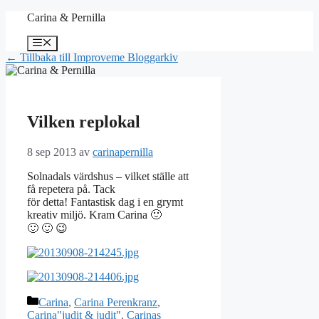
Hoppa
Carina & Pernilla
till
innehåll
Meny
← Tillbaka till Improveme Bloggarkiv
Vilken replokal
8 sep 2013
av
carinapernilla
Solnadals värdshus – vilket ställe att
få repetera på. Tack
för detta! Fantastisk dag i en grymt
kreativ miljö. Kram Carina 🙂
🙂 🙂 😉
Kategorier
Carina
,
Carina Perenkranz
,
Carina"judit & judit"
,
Carinas