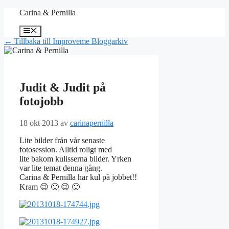
Hoppa
Carina & Pernilla
till
innehåll
Meny
← Tillbaka till Improveme Bloggarkiv
Judit & Judit på
fotojobb
18 okt 2013
av
carinapernilla
Lite bilder från vår senaste
fotosession. Alltid roligt med
lite bakom kulisserna bilder. Yrken
var lite temat denna gång.
Carina & Pernilla har kul på jobbet!!
Kram 😉 🙂 😉 🙂