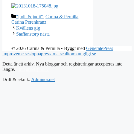
Kategorier
"judit & judit"
,
Carina & Pernilla
,
Carina Perenkranz
Kvällens gig
Staffanstorp nästa
© 2026 Carina & Pernilla
• Byggt med
GeneratePress
improveme.se
stoppapressarna.se
alltomkungligt.se
Detta är ett arkiv. Nya bloggar och registreringar accepteras inte
längre. |
Integritetspolicy
Drift & teknik:
Adminor.net