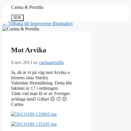
Hoppa
Carina & Pernilla
till
innehåll
Meny
← Tillbaka till Improveme Bloggarkiv
Mot Arvika
9 nov 2013
av
carinapernilla
Ja, då är vi på väg mot Arvika o
höstens sista Shirley
Valentine föreställning. Detta blir
faktiskt nr 17 i ordningen.
Tänk vad man få se av Sveriges
avlånga land! Gillart 😉 🙂 😉
Carina