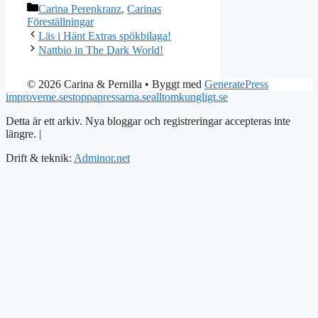
Kategorier
Carina Perenkranz
,
Carinas
Föreställningar
Läs i Hänt Extras spökbilaga!
Nattbio in The Dark World!
© 2026 Carina & Pernilla
• Byggt med
GeneratePress
improveme.se
stoppapressarna.se
alltomkungligt.se
Detta är ett arkiv. Nya bloggar och registreringar accepteras inte
längre. |
Integritetspolicy
Drift & teknik:
Adminor.net