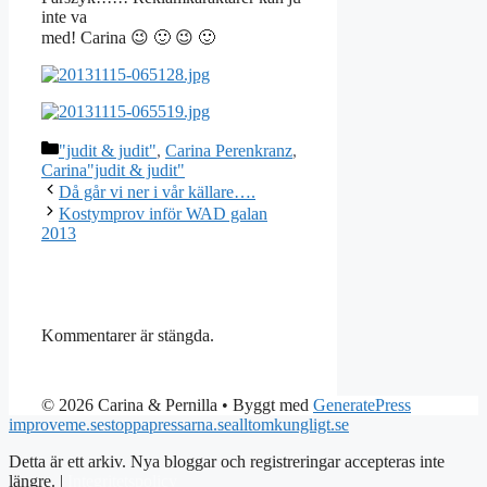
inte va
med! Carina 😉 🙂 😉 🙂
Kategorier
"judit & judit"
,
Carina Perenkranz
,
Carina"judit & judit"
Då går vi ner i vår källare….
Kostymprov inför WAD galan
2013
Kommentarer är stängda.
© 2026 Carina & Pernilla
• Byggt med
GeneratePress
improveme.se
stoppapressarna.se
alltomkungligt.se
Detta är ett arkiv. Nya bloggar och registreringar accepteras inte
längre. |
Integritetspolicy