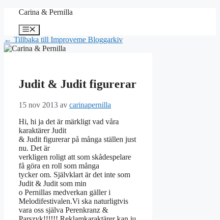
Hoppa
Carina & Pernilla
till
innehåll
Meny
← Tillbaka till Improveme Bloggarkiv
Judit & Judit figurerar
15 nov 2013
av
carinapernilla
Hi, hi ja det är märkligt vad våra
karaktärer Judit
& Judit figurerar på många ställen just
nu. Det är
verkligen roligt att som skådespelare
få göra en roll som många
tycker om. Självklart är det inte som
Judit & Judit som min
o Pernillas medverkan gäller i
Melodifestivalen.Vi ska naturligtvis
vara oss själva Perenkranz &
Parszyk!!!!!! Reklamkaraktärer kan ju