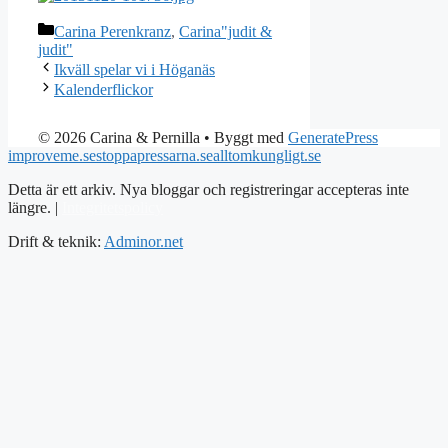
Kategorier
Carina Perenkranz
,
Carina"judit &
judit"
Ikväll spelar vi i Höganäs
Kalenderflickor
© 2026 Carina & Pernilla
• Byggt med
GeneratePress
improveme.se
stoppapressarna.se
alltomkungligt.se
Detta är ett arkiv. Nya bloggar och registreringar accepteras inte
längre. |
Integritetspolicy
Drift & teknik:
Adminor.net