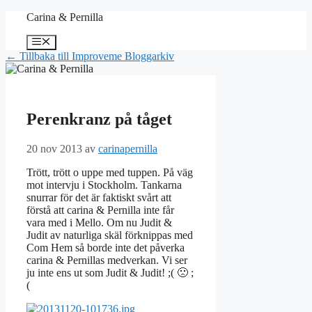
Hoppa
Carina & Pernilla
till
innehåll
Meny
← Tillbaka till Improveme Bloggarkiv
Perenkranz på tåget
20 nov 2013
av
carinapernilla
Trött, trött o uppe med tuppen. På väg
mot intervju i Stockholm. Tankarna
snurrar för det är faktiskt svårt att
förstå att carina & Pernilla inte får
vara med i Mello. Om nu Judit &
Judit av naturliga skäl förknippas med
Com Hem så borde inte det påverka
carina & Pernillas medverkan. Vi ser
ju inte ens ut som Judit & Judit! ;( 🙁 ;
(