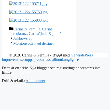
Kategorier
Carina & Pernilla
,
Carina
Perenkranz
,
Carina"judit & judit"
Julshowsrep
Morgonyoga med delfiner
© 2026 Carina & Pernilla
• Byggt med
GeneratePress
improveme.se
stoppapressarna.se
alltomkungligt.se
Detta är ett arkiv. Nya bloggar och registreringar accepteras inte
längre. |
Integritetspolicy
Drift & teknik:
Adminor.net