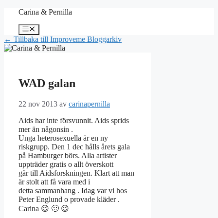
Hoppa
Carina & Pernilla
till
innehåll
Meny
← Tillbaka till Improveme Bloggarkiv
WAD galan
22 nov 2013
av
carinapernilla
Aids har inte försvunnit. Aids sprids
mer än någonsin .
Unga heterosexuella är en ny
riskgrupp. Den 1 dec hålls årets gala
på Hamburger börs. Alla artister
uppträder gratis o allt överskott
går till Aidsforskningen. Klart att man
är stolt att få vara med i
detta sammanhang . Idag var vi hos
Peter Englund o provade kläder .
Carina 😉 🙂 😉