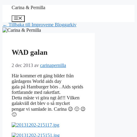
Hoppa
Carina & Pernilla
till
innehåll
Meny
← Tillbaka till Improveme Bloggarkiv
WAD galan
2 dec 2013
av
carinapernilla
Här kommer ett gäng bilder från
gårdagens World aids day
gala på Hamburger börs . Aids sprids
fortfarande med raketfart.
Detta måste vi göra ngt åt!!! Vilken
galakväll det blev o så mycket
pengar vi samlade in. Carina 😉 🙂 😉
🙂