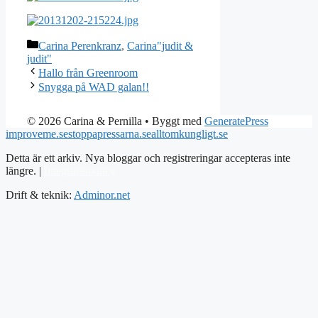
Kategorier
Carina Perenkranz
,
Carina"judit &
judit"
Hallo från Greenroom
Snygga på WAD galan!!
© 2026 Carina & Pernilla
• Byggt med
GeneratePress
improveme.se
stoppapressarna.se
alltomkungligt.se
Detta är ett arkiv. Nya bloggar och registreringar accepteras inte
längre. |
Integritetspolicy
Drift & teknik:
Adminor.net