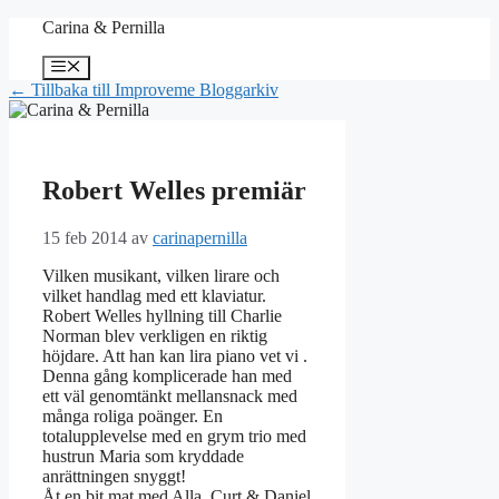
Hoppa
Carina & Pernilla
till
innehåll
Meny
← Tillbaka till Improveme Bloggarkiv
Robert Welles premiär
15 feb 2014
av
carinapernilla
Vilken musikant, vilken lirare och
vilket handlag med ett klaviatur.
Robert Welles hyllning till Charlie
Norman blev verkligen en riktig
höjdare. Att han kan lira piano vet vi .
Denna gång komplicerade han med
ett väl genomtänkt mellansnack med
många roliga poänger. En
totalupplevelse med en grym trio med
hustrun Maria som kryddade
anrättningen snyggt!
Åt en bit mat med Alla, Curt & Daniel