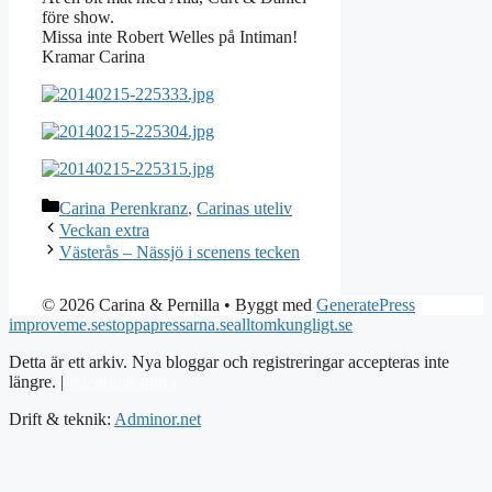
före show.
Missa inte Robert Welles på Intiman!
Kramar Carina
Kategorier
Carina Perenkranz
,
Carinas uteliv
Veckan extra
Västerås – Nässjö i scenens tecken
© 2026 Carina & Pernilla
• Byggt med
GeneratePress
improveme.se
stoppapressarna.se
alltomkungligt.se
Detta är ett arkiv. Nya bloggar och registreringar accepteras inte
längre. |
Integritetspolicy
Drift & teknik:
Adminor.net