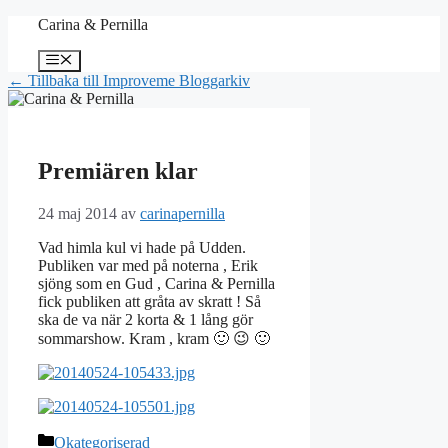
Hoppa
Carina & Pernilla
till
innehåll
Meny
← Tillbaka till Improveme Bloggarkiv
Premiären klar
24 maj 2014
av
carinapernilla
Vad himla kul vi hade på Udden.
Publiken var med på noterna , Erik
sjöng som en Gud , Carina & Pernilla
fick publiken att gråta av skratt ! Så
ska de va när 2 korta & 1 lång gör
sommarshow. Kram , kram 🙂 😉 🙂
Kategorier
Okategoriserad