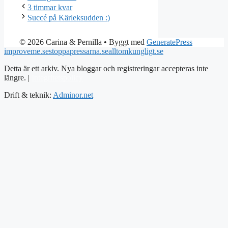
3 timmar kvar
Succé på Kärleksudden :)
© 2026 Carina & Pernilla
• Byggt med
GeneratePress
improveme.se
stoppapressarna.se
alltomkungligt.se
Detta är ett arkiv. Nya bloggar och registreringar accepteras inte
längre. |
Integritetspolicy
Drift & teknik:
Adminor.net