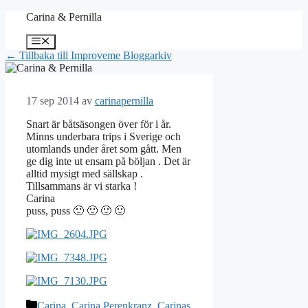
Hoppa
Carina & Pernilla
till
innehåll
Meny
← Tillbaka till Improveme Bloggarkiv
17 sep 2014
av
carinapernilla
Snart är båtsäsongen över för i år.
Minns underbara trips i Sverige och
utomlands under året som gått. Men
ge dig inte ut ensam på böljan . Det är
alltid mysigt med sällskap .
Tillsammans är vi starka !
Carina
puss, puss 🙂 🙂 🙂 🙂
Kategorier
Carina
,
Carina Perenkranz
,
Carinas