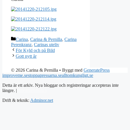
Kategorier
Carina
,
Carina & Pernilla
,
Carina
Perenkranz
,
Carinas uteliv
För Kyld och på Bild
Gott nytt år
© 2026 Carina & Pernilla
• Byggt med
GeneratePress
improveme.se
stoppapressarna.se
alltomkungligt.se
Detta är ett arkiv. Nya bloggar och registreringar accepteras inte
längre. |
Integritetspolicy
Drift & teknik:
Adminor.net