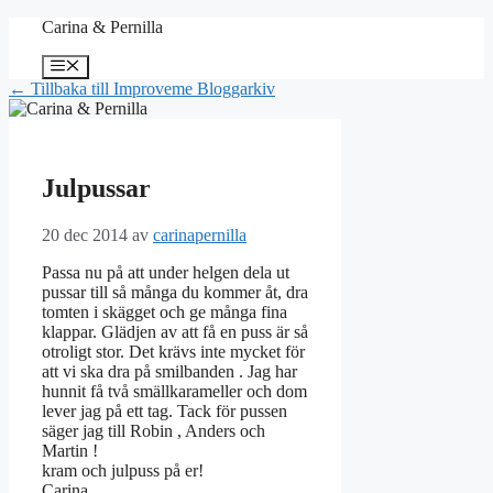
Hoppa
Carina & Pernilla
till
innehåll
Meny
← Tillbaka till Improveme Bloggarkiv
Julpussar
20 dec 2014
av
carinapernilla
Passa nu på att under helgen dela ut
pussar till så många du kommer åt, dra
tomten i skägget och ge många fina
klappar. Glädjen av att få en puss är så
otroligt stor. Det krävs inte mycket för
att vi ska dra på smilbanden . Jag har
hunnit få två smällkarameller och dom
lever jag på ett tag. Tack för pussen
säger jag till Robin , Anders och
Martin !
kram och julpuss på er!
Carina