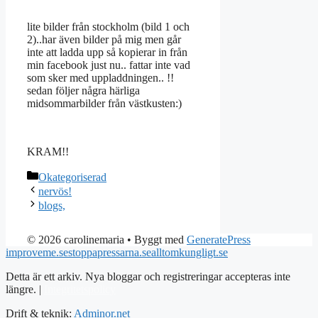
lite bilder från stockholm (bild 1 och
2)..har även bilder på mig men går
inte att ladda upp så kopierar in från
min facebook just nu.. fattar inte vad
som sker med uppladdningen.. !!
sedan följer några härliga
midsommarbilder från västkusten:)
KRAM!!
Kategorier
Okategoriserad
nervös!
blogs,
© 2026 carolinemaria
• Byggt med
GeneratePress
improveme.se
stoppapressarna.se
alltomkungligt.se
Detta är ett arkiv. Nya bloggar och registreringar accepteras inte
längre. |
Integritetspolicy
Drift & teknik:
Adminor.net