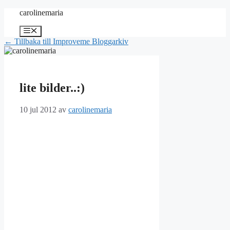
Hoppa
carolinemaria
till
innehåll
Meny
← Tillbaka till Improveme Bloggarkiv
lite bilder..:)
10 jul 2012
av
carolinemaria