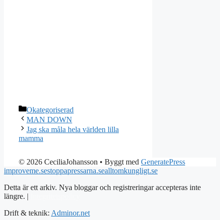
Kategorier
Okategoriserad
MAN DOWN
Jag ska måla hela världen lilla
mamma
© 2026 CeciliaJohansson
• Byggt med
GeneratePress
improveme.se
stoppapressarna.se
alltomkungligt.se
Detta är ett arkiv. Nya bloggar och registreringar accepteras inte
längre. |
Integritetspolicy
Drift & teknik:
Adminor.net