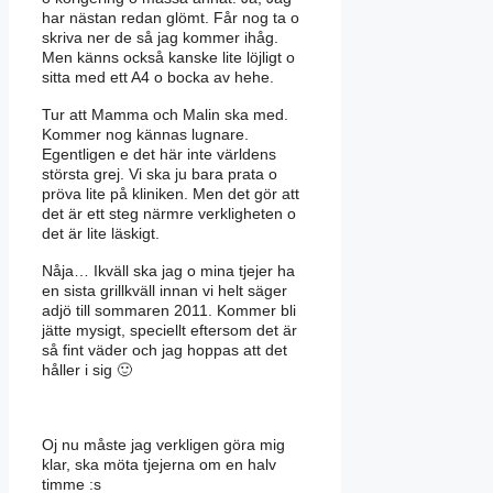
har nästan redan glömt. Får nog ta o
skriva ner de så jag kommer ihåg.
Men känns också kanske lite löjligt o
sitta med ett A4 o bocka av hehe.
Tur att Mamma och Malin ska med.
Kommer nog kännas lugnare.
Egentligen e det här inte världens
största grej. Vi ska ju bara prata o
pröva lite på kliniken. Men det gör att
det är ett steg närmre verkligheten o
det är lite läskigt.
Nåja… Ikväll ska jag o mina tjejer ha
en sista grillkväll innan vi helt säger
adjö till sommaren 2011. Kommer bli
jätte mysigt, speciellt eftersom det är
så fint väder och jag hoppas att det
håller i sig 🙂
Oj nu måste jag verkligen göra mig
klar, ska möta tjejerna om en halv
timme :s