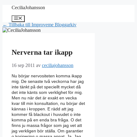
Hoppa
CeciliaJohansson
till
innehåll
Meny
← Tillbaka till Improveme Bloggarkiv
Nerverna tar ikapp
16 sep 2011
av
ceciliajohansson
Nu börjar nervositeten komma ikapp
mig. De senaste två veckorna har jag
inte tänkt på det speciellt mycket då
det inte känts som verklighet för mig.
Men nu när det är exakt en vecka
kvar till min konsultation, nu börjar det
kännas i kroppen. E rädd att jag
kommer få blackout i huvudet o inte
komma på en enda bra fråga. O det
finns ju massa frågor som jag vet att
jag verkligen bör ställa. Om garantier
o korigering o massa annat. Ja, Jag