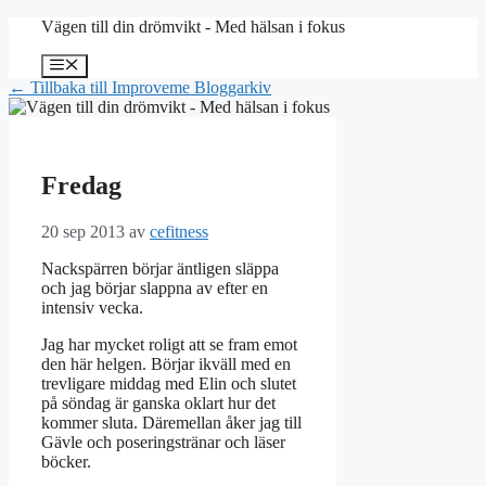
Hoppa
Vägen till din drömvikt - Med hälsan i fokus
till
innehåll
Meny
← Tillbaka till Improveme Bloggarkiv
Fredag
20 sep 2013
av
cefitness
Nackspärren börjar äntligen släppa
och jag börjar slappna av efter en
intensiv vecka.
Jag har mycket roligt att se fram emot
den här helgen. Börjar ikväll med en
trevligare middag med Elin och slutet
på söndag är ganska oklart hur det
kommer sluta. Däremellan åker jag till
Gävle och poseringstränar och läser
böcker.