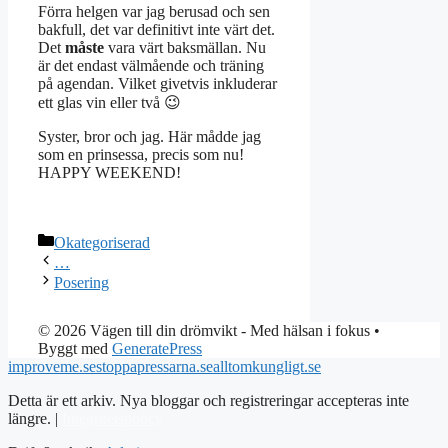
Förra helgen var jag berusad och sen
bakfull, det var definitivt inte värt det.
Det
måste
vara värt baksmällan. Nu
är det endast välmående och träning
på agendan. Vilket givetvis inkluderar
ett glas vin eller två 😉
Syster, bror och jag. Här mådde jag
som en prinsessa, precis som nu!
HAPPY WEEKEND!
Kategorier
Okategoriserad
…
Posering
© 2026 Vägen till din drömvikt - Med hälsan i fokus
•
Byggt med
GeneratePress
improveme.se
stoppapressarna.se
alltomkungligt.se
Detta är ett arkiv. Nya bloggar och registreringar accepteras inte
längre. |
Integritetspolicy