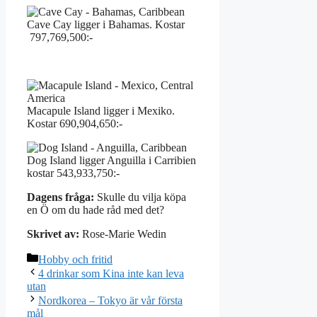
Cave Cay ligger i Bahamas. Kostar
797,769,500:-
Macapule Island ligger i Mexiko.
Kostar 690,904,650:-
Dog Island ligger Anguilla i Carribien
kostar 543,933,750:-
Dagens fråga:
Skulle du vilja köpa
en Ö om du hade råd med det?
Skrivet av:
Rose-Marie Wedin
Kategorier
Hobby och fritid
4 drinkar som Kina inte kan leva
utan
Nordkorea – Tokyo är vår första
mål