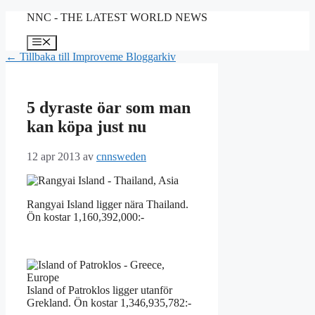
Hoppa
NNC - THE LATEST WORLD NEWS
till
innehåll
Meny
← Tillbaka till Improveme Bloggarkiv
5 dyraste öar som man
kan köpa just nu
12 apr 2013
av
cnnsweden
Rangyai Island ligger nära Thailand.
Ön kostar 1,160,392,000:-
Island of Patroklos ligger utanför
Grekland. Ön kostar 1,346,935,782:-