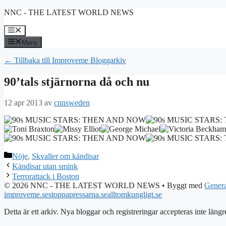
Hoppa
NNC - THE LATEST WORLD NEWS
till
innehåll
Meny
Meny
← Tillbaka till Improveme Bloggarkiv
90’tals stjärnorna då och nu
12 apr 2013
av
cnnsweden
Kategorier
Nöje
,
Skvaller om kändisar
Kändisar utan smink
Terrorattack i Boston
© 2026 NNC - THE LATEST WORLD NEWS
• Byggt med
Genera
improveme.se
stoppapressarna.se
alltomkungligt.se
Detta är ett arkiv. Nya bloggar och registreringar accepteras inte längr