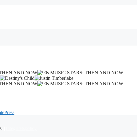
tePress
e. |
Integritetspolicy