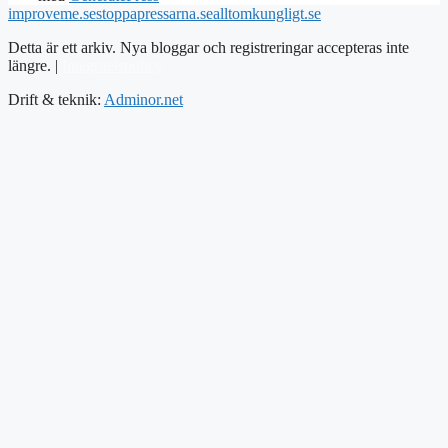
improveme.se
stoppapressarna.se
alltomkungligt.se
Detta är ett arkiv. Nya bloggar och registreringar accepteras inte
längre. |
Integritetspolicy
Drift & teknik:
Adminor.net