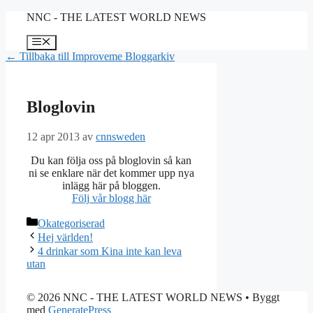
Hoppa
NNC - THE LATEST WORLD NEWS
till
innehåll
Meny
← Tillbaka till Improveme Bloggarkiv
Bloglovin
12 apr 2013
av
cnnsweden
Du kan följa oss på bloglovin så kan
ni se enklare när det kommer upp nya
inlägg här på bloggen.
Följ vår blogg här
Kategorier
Okategoriserad
Hej världen!
4 drinkar som Kina inte kan leva
utan
© 2026 NNC - THE LATEST WORLD NEWS
• Byggt
med
GeneratePress