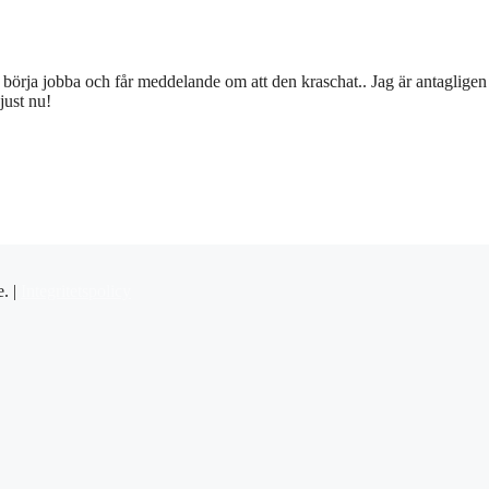
att börja jobba och får meddelande om att den kraschat.. Jag är antaglige
just nu!
e. |
Integritetspolicy