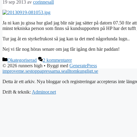
19 sep 2013
av
corinnesall
Ja ni kan ju gissa hur glad jag blir när jag sätter på datorn 07.50 för 
minst tekniska person som finns så kundsupporten på HP har det tufft 
Tur jag åt en styrkefrukost så jag kan ta det med någorlunda lugn..
Nej vi får nog höras senare om jag får igång den här paddan!
Kategorier
Okategoriserad
2 kommentarer
© 2026 runners high
• Byggt med
GeneratePress
improveme.se
stoppapressarna.se
alltomkungligt.se
Detta är ett arkiv. Nya bloggar och registreringar accepteras inte längr
Drift & teknik:
Adminor.net