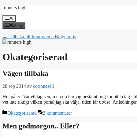
Hoppa
runners high
till
innehåll
Meny
Meny
← Tillbaka till Improveme Bloggarkiv
Okategoriserad
Vägen tillbaka
28 sep 2014
av
corinnesall
Hej på er! Var ett tag sen, men nu har jag bestämt mig för att ta tag i
vet inte riktigt vilken portal jag ska välja, tiden får utvisa. Anledningen
Kategorier
Okategoriserad
2 kommentarer
Men godmorgon.. Eller?