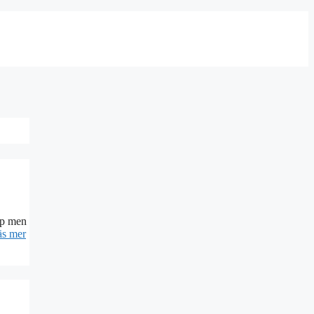
eup men
äs mer