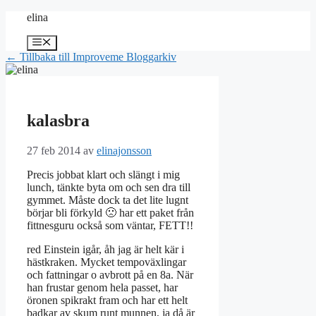
Hoppa
elina
till
innehåll
Meny
← Tillbaka till Improveme Bloggarkiv
kalasbra
27 feb 2014
av
elinajonsson
Precis jobbat klart och slängt i mig
lunch, tänkte byta om och sen dra till
gymmet. Måste dock ta det lite lugnt
börjar bli förkyld 🙁 har ett paket från
fittnesguru också som väntar, FETT!!
red Einstein igår, åh jag är helt kär i
hästkraken. Mycket tempoväxlingar
och fattningar o avbrott på en 8a. När
han frustar genom hela passet, har
öronen spikrakt fram och har ett helt
badkar av skum runt munnen, ja då är