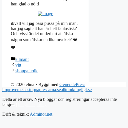
han glad o nöjd
ikväll vill jag bara pussa på min man,
har jag sagt att han är helt fantastisk?
Och visst är det underbart att älska
någon som älskar en lika mycket? ❤️
❤️
Kategorier
allmänt
vitt
shoppa holic
© 2026 elina
• Byggt med
GeneratePress
improveme.se
stoppapressarna.se
alltomkungligt.se
Detta är ett arkiv. Nya bloggar och registreringar accepteras inte
längre. |
Integritetspolicy
Drift & teknik:
Adminor.net