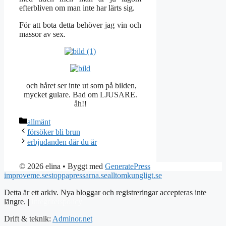
efterbliven om man inte har lärts sig.
För att bota detta behöver jag vin och
massor av sex.
och håret ser inte ut som på bilden,
mycket gulare. Bad om LJUSARE.
åh!!
Kategorier
allmänt
försöker bli brun
erbjudanden där du är
© 2026 elina
• Byggt med
GeneratePress
improveme.se
stoppapressarna.se
alltomkungligt.se
Detta är ett arkiv. Nya bloggar och registreringar accepteras inte
längre. |
Integritetspolicy
Drift & teknik:
Adminor.net