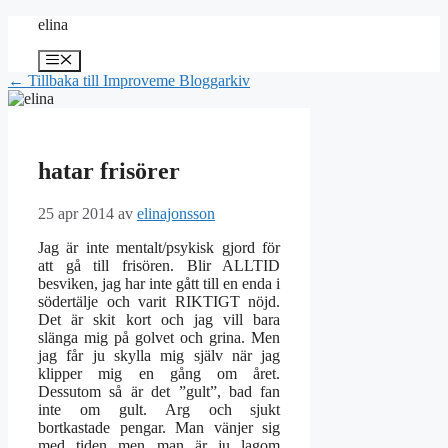
Hoppa
elina
till
innehåll
Meny
← Tillbaka till Improveme Bloggarkiv
hatar frisörer
25 apr 2014
av
elinajonsson
Jag är inte mentalt/psykisk gjord för
att gå till frisören. Blir ALLTID
besviken, jag har inte gått till en enda i
södertälje och varit RIKTIGT nöjd.
Det är skit kort och jag vill bara
slänga mig på golvet och grina. Men
jag får ju skylla mig själv när jag
klipper mig en gång om året.
Dessutom så är det ”gult”, bad fan
inte om gult. Arg och sjukt
bortkastade pengar. Man vänjer sig
med tiden men man är ju lagom