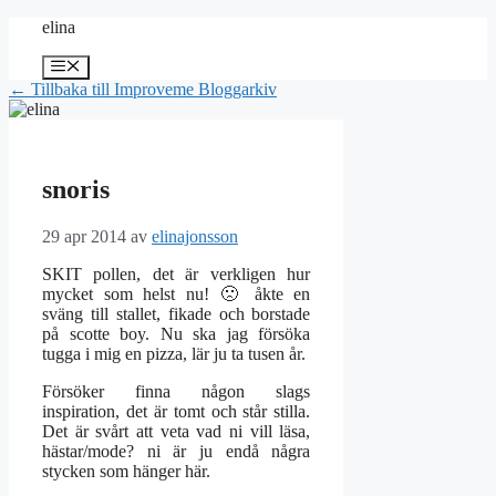
Hoppa
elina
till
innehåll
Meny
← Tillbaka till Improveme Bloggarkiv
snoris
29 apr 2014
av
elinajonsson
SKIT pollen, det är verkligen hur
mycket som helst nu! 🙁 åkte en
sväng till stallet, fikade och borstade
på scotte boy. Nu ska jag försöka
tugga i mig en pizza, lär ju ta tusen år.
Försöker finna någon slags
inspiration, det är tomt och står stilla.
Det är svårt att veta vad ni vill läsa,
hästar/mode? ni är ju endå några
stycken som hänger här.