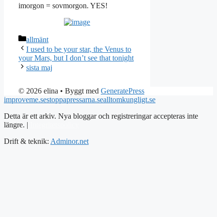
imorgon = sovmorgon. YES!
Kategorier
allmänt
I used to be your star, the Venus to
your Mars, but I don’t see that tonight
sista maj
© 2026 elina
• Byggt med
GeneratePress
improveme.se
stoppapressarna.se
alltomkungligt.se
Detta är ett arkiv. Nya bloggar och registreringar accepteras inte
längre. |
Integritetspolicy
Drift & teknik:
Adminor.net