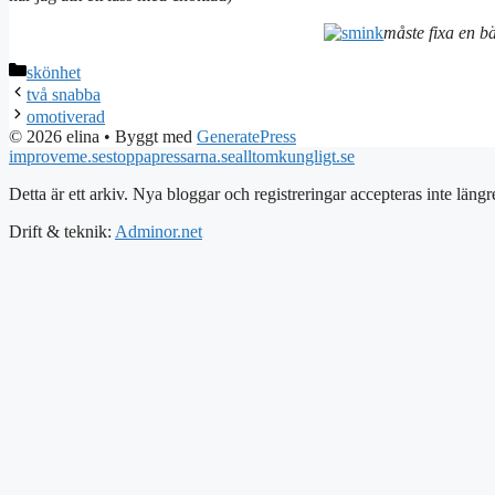
måste fixa en b
Kategorier
skönhet
två snabba
omotiverad
© 2026 elina
• Byggt med
GeneratePress
improveme.se
stoppapressarna.se
alltomkungligt.se
Detta är ett arkiv. Nya bloggar och registreringar accepteras inte längr
Drift & teknik:
Adminor.net