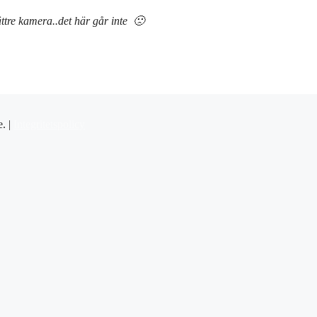
ättre kamera..det här går inte 🙁
e. |
Integritetspolicy