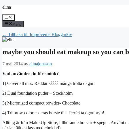
Hoppa
elina
till
innehåll
Meny
Meny
← Tillbaka till Improveme Bloggarkiv
maybe you should eat makeup so you can be
7 maj 2014
av
elinajonsson
Vad använder du för smink?
1) Cover all mix. Räddar såååå många trötta dagar!
2) Dual foundation puder – Stockholm
3) Micronized compact powder- Chocolate
4) Tri brow color + deras borste till. Perfekta ögonbryn!
Allting är från Make Up Store, tillhörande borstar + spegel. Använt de
när jag ätit ett lass med choklad)