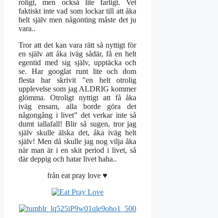
roligt, men också lite farligt. Vet
faktiskt inte vad som lockar till att åka
helt själv men någonting måste det ju
vara..
Tror att det kan vara rätt så nyttigt för
en själv att åka iväg sådär, få en helt
egentid med sig själv, upptäcka och
se. Har googlat runt lite och dom
flesta har skrivit ”en helt otrolig
upplevelse som jag ALDRIG kommer
glömma. Otroligt nyttigt att få åka
iväg ensam, alla borde göra det
någongång i livet” det verkar inte så
dumt iallafall! Blir så sugen, tror jag
själv skulle älska det, åka iväg helt
själv! Men då skulle jag nog vilja åka
när man är i en skit period i livet, så
där deppig och hatar livet haha..
från eat pray love ♥