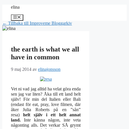
Hoppa
elina
till
innehåll
Meny
← Tillbaka till Improveme Bloggarkiv
the earth is what we all
have in common
9 maj 2014
av
elinajonsson
Vet ni vad jag alltid ha velat göra enda
sen jag var liten? Åka till ett land helt
själv! För min del Italien eller Bali
(endast för eat, pray, love filmen, där
åker Julia Roberts på en ”sån”
resa)
helt själv i ett helt annat
land.
Inte känna någon, inte veta
någonting alls. Det verkar SÅ grymt