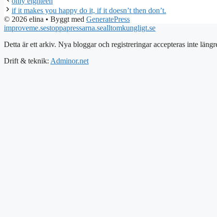
only eighteen
if it makes you happy do it, if it doesn’t then don’t.
© 2026 elina
• Byggt med
GeneratePress
improveme.se
stoppapressarna.se
alltomkungligt.se
Detta är ett arkiv. Nya bloggar och registreringar accepteras inte längr
Drift & teknik:
Adminor.net