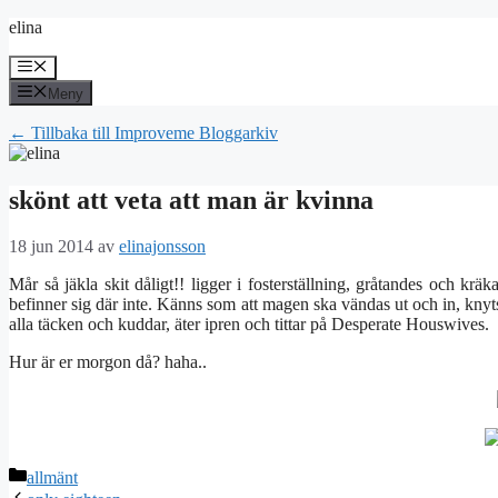
Hoppa
elina
till
innehåll
Meny
Meny
← Tillbaka till Improveme Bloggarkiv
skönt att veta att man är kvinna
18 jun 2014
av
elinajonsson
Mår så jäkla skit dåligt!! ligger i fosterställning, gråtandes och kr
befinner sig där inte. Känns som att magen ska vändas ut och in, knyts 
alla täcken och kuddar, äter ipren och tittar på Desperate Houswives.
Hur är er morgon då? haha..
Kategorier
allmänt