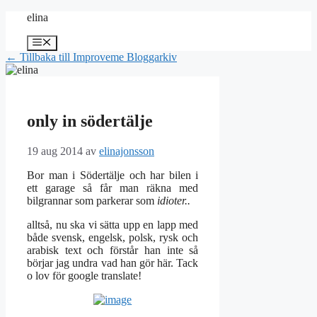
Hoppa
elina
till
innehåll
Meny
← Tillbaka till Improveme Bloggarkiv
only in södertälje
19 aug 2014
av
elinajonsson
Bor man i Södertälje och har bilen i
ett garage så får man räkna med
bilgrannar som parkerar som
idioter..
alltså, nu ska vi sätta upp en lapp med
både svensk, engelsk, polsk, rysk och
arabisk text och förstår han inte så
börjar jag undra vad han gör här. Tack
o lov för google translate!