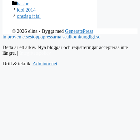
Kategorier
hästar
idol 2014
onsdag it is!
© 2026 elina
• Byggt med
GeneratePress
improveme.se
stoppapressarna.se
alltomkungligt.se
Detta är ett arkiv. Nya bloggar och registreringar accepteras inte
längre. |
Integritetspolicy
Drift & teknik:
Adminor.net