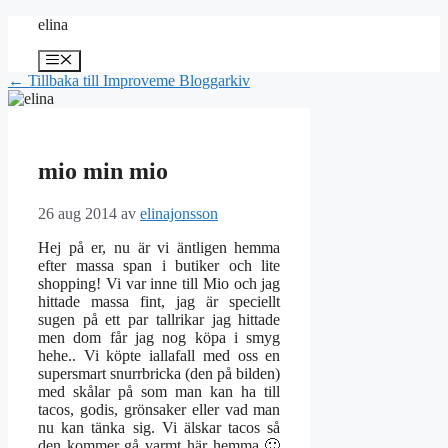
Hoppa
elina
till
innehåll
Meny
← Tillbaka till Improveme Bloggarkiv
mio min mio
26 aug 2014
av
elinajonsson
Hej på er, nu är vi äntligen hemma
efter massa span i butiker och lite
shopping! Vi var inne till Mio och jag
hittade massa fint, jag är speciellt
sugen på ett par tallrikar jag hittade
men dom får jag nog köpa i smyg
hehe.. Vi köpte iallafall med oss en
supersmart snurrbricka (den på bilden)
med skålar på som man kan ha till
tacos, godis, grönsaker eller vad man
nu kan tänka sig. Vi älskar tacos så
den kommer gå varmt här hemma 🙂