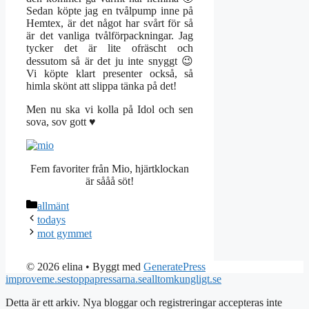
Sedan köpte jag en tvålpump inne på
Hemtex, är det något har svårt för så
är det vanliga tvålförpackningar. Jag
tycker det är lite ofräscht och
dessutom så är det ju inte snyggt 😉
Vi köpte klart presenter också, så
himla skönt att slippa tänka på det!
Men nu ska vi kolla på Idol och sen
sova, sov gott ♥
Fem favoriter från Mio, hjärtklockan
är sååå söt!
Kategorier
allmänt
todays
mot gymmet
© 2026 elina
• Byggt med
GeneratePress
improveme.se
stoppapressarna.se
alltomkungligt.se
Detta är ett arkiv. Nya bloggar och registreringar accepteras inte