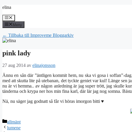
Hoppa
elina
till
innehåll
Meny
Meny
← Tillbaka till Improveme Bloggarkiv
pink lady
27 aug 2014
av
elinajonsson
Ännu en sån där ”äntligen kommit hem, nu ska vi gosa i soffan”-dag. Vi
med att skutta lite på utebanan, det tyckte geniet var kul! Länge sen j
nu är vi hemma.. av någon anledning är jag super trött, jag skulle k
tänderna och krypa ner hos min fina karl, där lär jag nog somna. Bäst
Nä, nu säger jag godnatt så får vi höras imorgon bitti ♥
Kategorier
allmänt
lumene