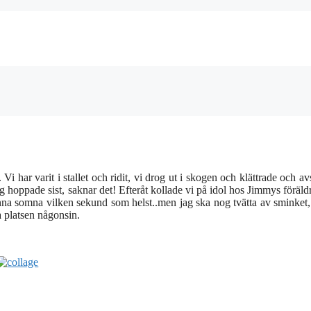
 har varit i stallet och ridit, vi drog ut i skogen och klättrade och av
ag hoppade sist, saknar det! Efteråt kollade vi på idol hos Jimmys föräld
unna somna vilken sekund som helst..men jag ska nog tvätta av sminket,
a platsen någonsin.