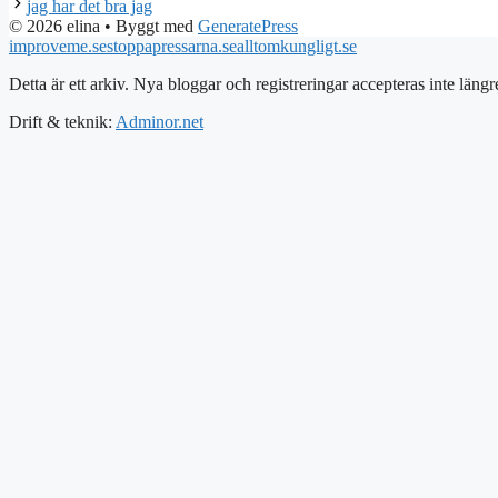
jag har det bra jag
© 2026 elina
• Byggt med
GeneratePress
improveme.se
stoppapressarna.se
alltomkungligt.se
Detta är ett arkiv. Nya bloggar och registreringar accepteras inte längr
Drift & teknik:
Adminor.net