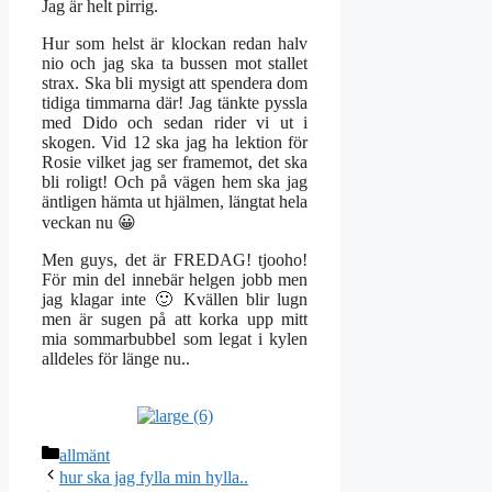
Jag är helt pirrig.
Hur som helst är klockan redan halv
nio och jag ska ta bussen mot stallet
strax. Ska bli mysigt att spendera dom
tidiga timmarna där! Jag tänkte pyssla
med Dido och sedan rider vi ut i
skogen. Vid 12 ska jag ha lektion för
Rosie vilket jag ser framemot, det ska
bli roligt! Och på vägen hem ska jag
äntligen hämta ut hjälmen, längtat hela
veckan nu 😀
Men guys, det är FREDAG! tjooho!
För min del innebär helgen jobb men
jag klagar inte 🙂 Kvällen blir lugn
men är sugen på att korka upp mitt
mia sommarbubbel som legat i kylen
alldeles för länge nu..
Kategorier
allmänt
hur ska jag fylla min hylla..