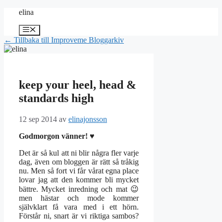
Hoppa
elina
till
innehåll
Meny
← Tillbaka till Improveme Bloggarkiv
keep your heel, head &
standards high
12 sep 2014
av
elinajonsson
Godmorgon vänner! ♥
Det är så kul att ni blir några fler varje
dag, även om bloggen är rätt så tråkig
nu. Men så fort vi får vårat egna place
lovar jag att den kommer bli mycket
bättre. Mycket inredning och mat 😉
men hästar och mode kommer
självklart få vara med i ett hörn.
Förstår ni, snart är vi riktiga sambos?