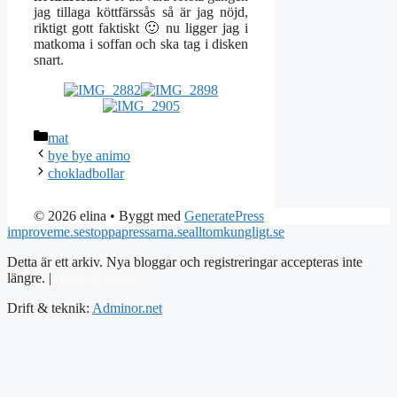
jag tillaga köttfärssås så är jag nöjd,
riktigt gott faktiskt 🙂 nu ligger jag i
matkoma i soffan och ska tag i disken
snart.
Kategorier
mat
bye bye animo
chokladbollar
© 2026 elina
• Byggt med
GeneratePress
improveme.se
stoppapressarna.se
alltomkungligt.se
Detta är ett arkiv. Nya bloggar och registreringar accepteras inte
längre. |
Integritetspolicy
Drift & teknik:
Adminor.net