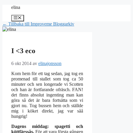
Hoppa
elina
till
innehåll
Meny
← Tillbaka till Improveme Bloggarkiv
I <3 eco
6 okt 2014
av
elinajonsson
Kom hem för ett tag sedan, jag tog en
promenad till stallet som tog ca 50
minuter och sen longerade vi Scotten
och han är fortfarande ofräsch. FAN!
det finns absolut ingenting man kan
göra så det är bara fortsätta som vi
gjort nu. Tog bussen hem och ställde
mig i köket direkt, jag var såå
hungrig!
Dagens middag: spagetti och
köttfärssås.
För att vara första gången