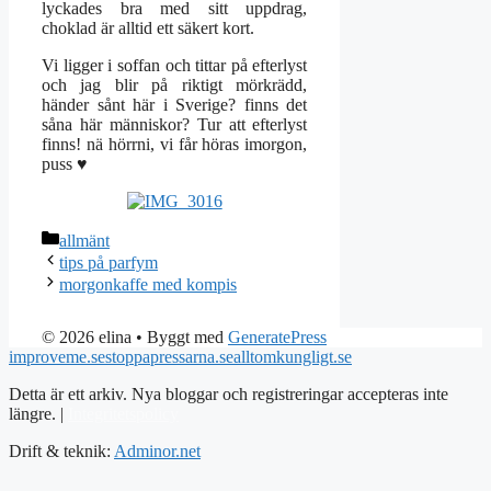
lyckades bra med sitt uppdrag,
choklad är alltid ett säkert kort.
Vi ligger i soffan och tittar på efterlyst
och jag blir på riktigt mörkrädd,
händer sånt här i Sverige? finns det
såna här människor? Tur att efterlyst
finns! nä hörrni, vi får höras imorgon,
puss ♥
Kategorier
allmänt
tips på parfym
morgonkaffe med kompis
© 2026 elina
• Byggt med
GeneratePress
improveme.se
stoppapressarna.se
alltomkungligt.se
Detta är ett arkiv. Nya bloggar och registreringar accepteras inte
längre. |
Integritetspolicy
Drift & teknik:
Adminor.net