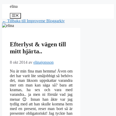
Hoppa
elina
till
innehåll
Meny
← Tillbaka till Improveme Bloggarkiv
Efterlyst & vägen till
mitt hjärta..
8 okt 2014
av
elinajonsson
Nu är min fina man hemma! Även om
det har varit lite småjobbigt så behövs
det, man liksom uppskattar varandra
mer om man kan säga så? bara att
kramas, ha sex och vara med
varandra.. ja men ni förstår vad jag
menar 😉 Innan han åkte var jag
tydlig med att han skulle komma hem
med en present, reser man bort så är
presenter obligatoriskt! Jag tyckte han