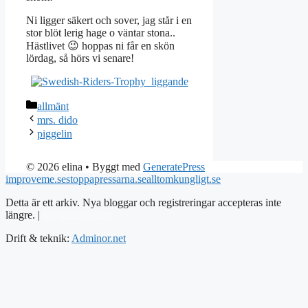
Ni ligger säkert och sover, jag står i en
stor blöt lerig hage o väntar stona..
Hästlivet 😉 hoppas ni får en skön
lördag, så hörs vi senare!
Kategorier
allmänt
mrs. dido
piggelin
© 2026 elina
• Byggt med
GeneratePress
improveme.se
stoppapressarna.se
alltomkungligt.se
Detta är ett arkiv. Nya bloggar och registreringar accepteras inte
längre. |
Integritetspolicy
Drift & teknik:
Adminor.net