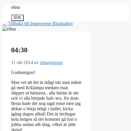
Hoppa
elina
till
innehåll
Meny
← Tillbaka till Improveme Bloggarkiv
04:30
11 okt 2014
av
elinajonsson
Godmorgon!
Man vet att det är tidigt när man måste
gå med ficklampa medans man
släpper ut hästarna.. alla hästar är ute
och vi alla började halv sex, för dom
flesta hade det nog tagit emot men jag
älskar o börja tidigt i stallet, kicka
igång dagen alltså! Det är tävlingar
hela helgen så det kommer gå fort o
jobba undan allt idag, vilket är jätte
skönt!