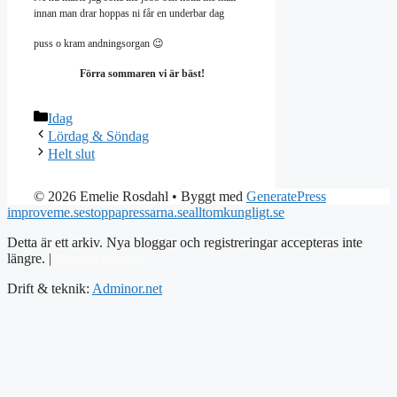
innan man drar hoppas ni får en underbar dag
puss o kram andningsorgan 😉
Förra sommaren vi är bäst!
Kategorier
Idag
Lördag & Söndag
Helt slut
© 2026 Emelie Rosdahl
• Byggt med
GeneratePress
improveme.se
stoppapressarna.se
alltomkungligt.se
Detta är ett arkiv. Nya bloggar och registreringar accepteras inte
längre. |
Integritetspolicy
Drift & teknik:
Adminor.net