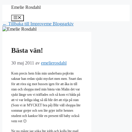
Hoppa
Emelie Rosdahl
till
innehåll
Meny
← Tillbaka till Improveme Bloggarkiv
Bästa vän!
30 maj 2011
av
emelierosdahl
Kom precis hem från min underbara pojkvän
saknar han redan sjukt mycket men men. Snart dax
för att röra sig mot bussen igen för att åka in till
stan och shoppa med min bästa vän Malin det var
sjukt länge sen vi träffades och så kom vi båda på
att vi var lediga idag så då blir det att röja på stan
(Som vi är MYCKET bra på) Blir väll shoppa lite
sommar grejer och sen lite grjer inför hennes
student och kankse blir en present till baby också
vem vet 🙂
Ne nu måste jag söka lite jobb och kolla lite mail