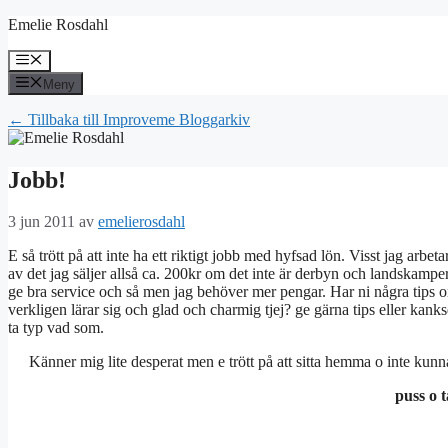
Hoppa
Emelie Rosdahl
till
innehåll
Meny
Meny
← Tillbaka till Improveme Bloggarkiv
Jobb!
3 jun 2011
av
emelierosdahl
E så trött på att inte ha ett riktigt jobb med hyfsad lön. Visst jag arb
av det jag säljer allså ca. 200kr om det inte är derbyn och landskamper
ge bra service och så men jag behöver mer pengar. Har ni några tips 
verkligen lärar sig och glad och charmig tjej? ge gärna tips eller kank
ta typ vad som.
Känner mig lite desperat men e trött på att sitta hemma o inte k
puss o 