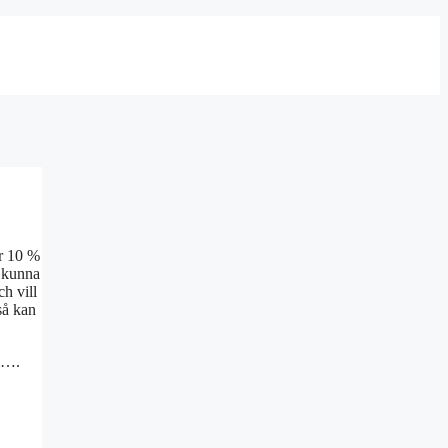
år 10 %
g kunna
h vill
så kan
om….