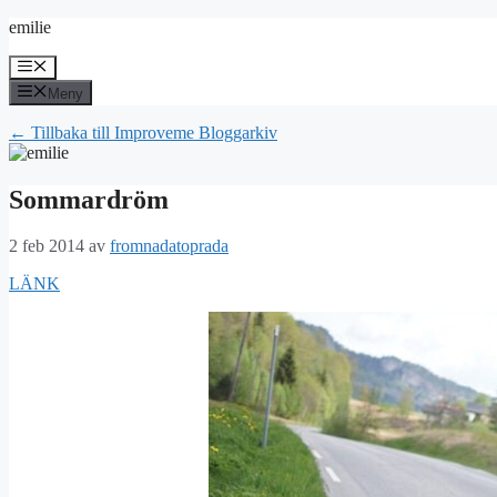
Hoppa
emilie
till
innehåll
Meny
Meny
← Tillbaka till Improveme Bloggarkiv
Sommardröm
2 feb 2014
av
fromnadatoprada
LÄNK