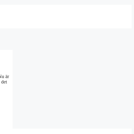
Nu är
 det