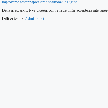
improveme.se
stoppapressarna.se
alltomkungligt.se
Detta är ett arkiv. Nya bloggar och registreringar accepteras inte längr
Drift & teknik:
Adminor.net