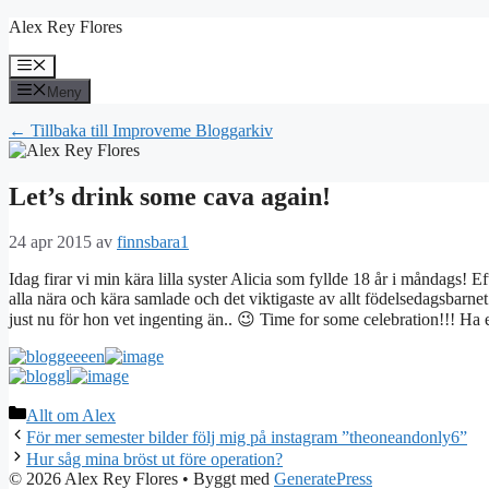
Hoppa
Alex Rey Flores
till
innehåll
Meny
Meny
← Tillbaka till Improveme Bloggarkiv
Let’s drink some cava again!
24 apr 2015
av
finnsbara1
Idag firar vi min kära lilla syster Alicia som fyllde 18 år i måndags! E
alla nära och kära samlade och det viktigaste av allt födelsedagsbarnet!
just nu för hon vet ingenting än.. 😉 Time for some celebration!!! Ha 
Kategorier
Allt om Alex
För mer semester bilder följ mig på instagram ”theoneandonly6”
Hur såg mina bröst ut före operation?
© 2026 Alex Rey Flores
• Byggt med
GeneratePress