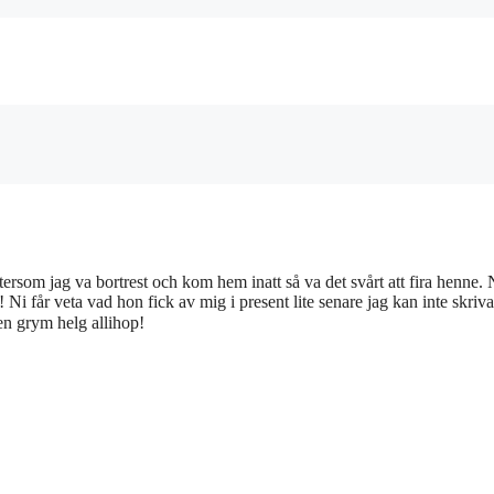
ftersom jag va bortrest och kom hem inatt så va det svårt att fira henne. 
 Ni får veta vad hon fick av mig i present lite senare jag kan inte skriva
en grym helg allihop!