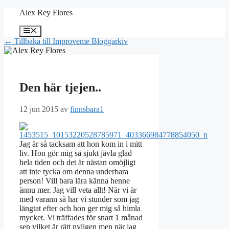
Hoppa
Alex Rey Flores
till
innehåll
Meny
← Tillbaka till Improveme Bloggarkiv
Den här tjejen..
12 jun 2015
av
finnsbara1
Jag är så tacksam att hon kom in i mitt
liv. Hon gör mig så sjukt jävla glad
hela tiden och det är nästan omöjligt
att inte tycka om denna underbara
person! Vill bara lära känna henne
ännu mer. Jag vill veta allt! När vi är
med varann så har vi stunder som jag
längtat efter och hon ger mig så himla
mycket. Vi träffades för snart 1 månad
sen vilket är rätt nyligen men när jag