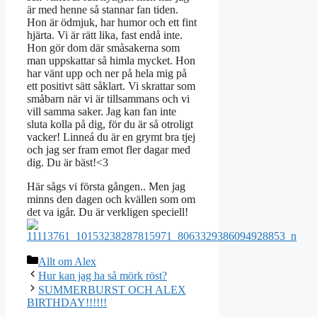
är med henne så stannar fan tiden.
Hon är ödmjuk, har humor och ett fint
hjärta. Vi är rätt lika, fast endå inte.
Hon gör dom där småsakerna som
man uppskattar så himla mycket. Hon
har vänt upp och ner på hela mig på
ett positivt sätt såklart. Vi skrattar som
småbarn när vi är tillsammans och vi
vill samma saker. Jag kan fan inte
sluta kolla på dig, för du är så otroligt
vacker! Linneá du är en grymt bra tjej
och jag ser fram emot fler dagar med
dig. Du är bäst!<3
Här sågs vi första gången.. Men jag
minns den dagen och kvällen som om
det va igår. Du är verkligen speciell!
Kategorier
Allt om Alex
Hur kan jag ha så mörk röst?
SUMMERBURST OCH ALEX
BIRTHDAY!!!!!!