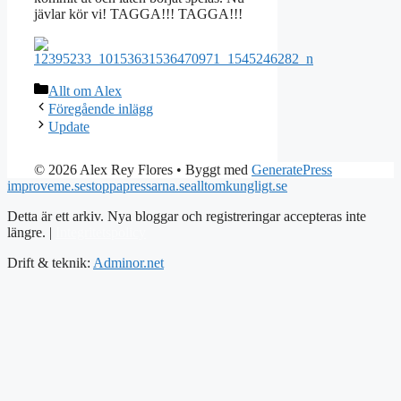
jävlar kör vi! TAGGA!!! TAGGA!!!
Kategorier
Allt om Alex
Föregående inlägg
Update
© 2026 Alex Rey Flores
• Byggt med
GeneratePress
improveme.se
stoppapressarna.se
alltomkungligt.se
Detta är ett arkiv. Nya bloggar och registreringar accepteras inte
längre. |
Integritetspolicy
Drift & teknik:
Adminor.net