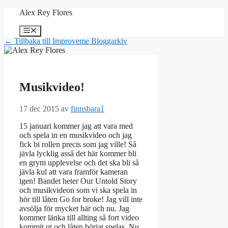
Hoppa
Alex Rey Flores
till
innehåll
Meny
← Tillbaka till Improveme Bloggarkiv
Musikvideo!
17 dec 2015
av
finnsbara1
15 januari kommer jag att vara med
och spela in en musikvideo och jag
fick bi rollen precis som jag ville! Så
jävla lycklig asså det här kommer bli
en grym upplevelse och det ska bli så
jävla kul att vara framför kameran
igen! Bandet heter Our Untold Story
och musikvideon som vi ska spela in
hör till låten Go for broke! Jag vill inte
avsölja för mycket här och nu. Jag
kommer länka till allting så fort video
kommit ut och låten börjat spelas. Nu