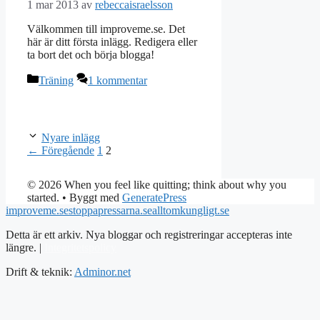
1 mar 2013
av
rebeccaisraelsson
Välkommen till improveme.se. Det
här är ditt första inlägg. Redigera eller
ta bort det och börja blogga!
Kategorier
Träning
1 kommentar
Nyare inlägg
Sida
Sida
←
Föregående
1
2
© 2026 When you feel like quitting; think about why you
started.
• Byggt med
GeneratePress
improveme.se
stoppapressarna.se
alltomkungligt.se
Detta är ett arkiv. Nya bloggar och registreringar accepteras inte
längre. |
Integritetspolicy
Drift & teknik:
Adminor.net