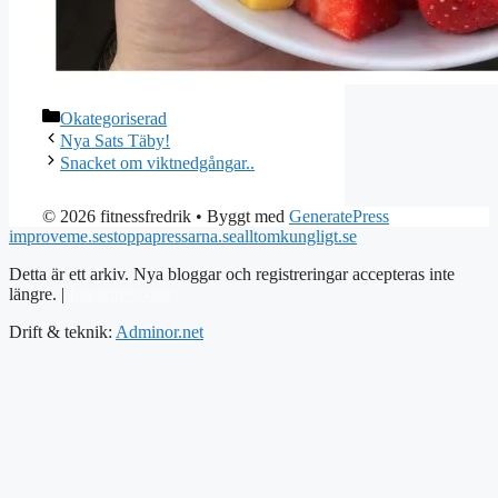
Kategorier
Okategoriserad
Nya Sats Täby!
Snacket om viktnedgångar..
© 2026 fitnessfredrik
• Byggt med
GeneratePress
improveme.se
stoppapressarna.se
alltomkungligt.se
Detta är ett arkiv. Nya bloggar och registreringar accepteras inte
längre. |
Integritetspolicy
Drift & teknik:
Adminor.net