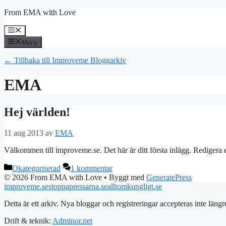
Hoppa
From EMA with Love
till
innehåll
Meny
Meny
← Tillbaka till Improveme Bloggarkiv
EMA
Hej världen!
11 aug 2013
av
EMA
Välkommen till improveme.se. Det här är ditt första inlägg. Redigera e
Kategorier
Okategoriserad
1 kommentar
© 2026 From EMA with Love
• Byggt med
GeneratePress
improveme.se
stoppapressarna.se
alltomkungligt.se
Detta är ett arkiv. Nya bloggar och registreringar accepteras inte längr
Drift & teknik:
Adminor.net