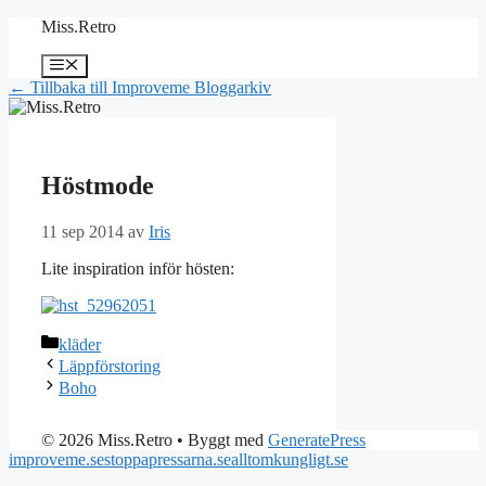
Hoppa
Miss.Retro
till
innehåll
Meny
← Tillbaka till Improveme Bloggarkiv
Höstmode
11 sep 2014
av
Iris
Lite inspiration inför hösten:
Kategorier
kläder
Läppförstoring
Boho
© 2026 Miss.Retro
• Byggt med
GeneratePress
improveme.se
stoppapressarna.se
alltomkungligt.se