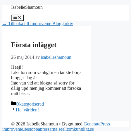
Hoppa
IsabelleShamoun
till
innehåll
Meny
← Tillbaka till Improveme Bloggarkiv
Första inlägget
26 maj 2014
av
isabelleshamoun
Heej!!
Lika torr som vanligt men tänkte börja
blogga. Jag är
Inte van vid att blogga så sorry för
dålig upd men jag kommer att försöka
mitt bästa.
Kategorier
Okategoriserad
Hej världen!
© 2026 IsabelleShamoun
• Byggt med
GeneratePress
improveme.se
stoppapressarna.se
alltomkungligt.se