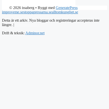
© 2026 issaberg
• Byggt med
GeneratePress
improveme.se
stoppapressarna.se
alltomkungligt.se
Detta är ett arkiv. Nya bloggar och registreringar accepteras inte
längre. |
Integritetspolicy
Drift & teknik:
Adminor.net