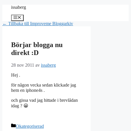
Hoppa
issaberg
till
innehåll
Meny
← Tillbaka till Improveme Bloggarkiv
Börjar blogga nu
direkt :D
28 nov 2011
av
issaberg
Hej .
för någon vecka sedan klickade jag
hem en iphone4s .
och gissa vad jag hittade i brevlådan
idag ? 😀
Kategorier
Okategoriserad