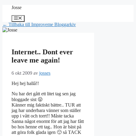
Hoppa
Josse
till
innehåll
Meny
← Tillbaka till Improveme Bloggarkiv
Internet.. Dont ever
leave me again!
6 okt 2009
av
josses
Hej hej hallå!!
Nu har det gått ett litet tag sen jag
bloggade sist 😛
Känner mig faktiskt bättre.. TUR att
jag har underbara vänner som ställer
upp i vått och torrt!! Måste tacka
Sanna något enormt för att jag har fått
bo hos henne ett tag.. Hon är bäst på
att göra folk glada igen 🙂 så TACK