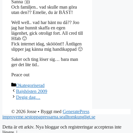
Sanna :)))
Och familjen.. vad skulle man göra
utan den?? Emelie, du är BÄST!
Well well.. vad har hänt nu då?? Joo
jag har hunnit skaffa en egen
lägenhet, gick otroligt fort. All cred till
Hfab 🙂
Fick internet idag, skööönt!! Äntligen
slipper jag känna mig handikappad 🙂
Saker och ting löser sig… bara man
ger det lite tid..
Peace out
Kategorier
Okategoriserad
Bajshösten 2009
Degig dag…
© 2026 Josse
• Byggt med
GeneratePress
improveme.se
stoppapressarna.se
alltomkungligt.se
Detta är ett arkiv. Nya bloggar och registreringar accepteras inte
längre. |
Integritetspolicy