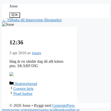
Hoppa
Josse
till
innehåll
Meny
← Tillbaka till Improveme Bloggarkiv
12:36
5 apr 2010
av
josses
Idag är en såndär dag då allt känns
piss. SKÄRP DIG
Kategorier
Okategoriserad
Goegoe helg
Pearl harbor
© 2026 Josse
• Byggt med
GeneratePress
improveme.se
stoppapressarna.se
alltomkungligt.se