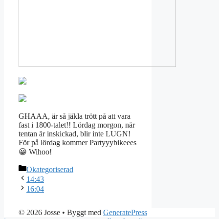
GHAAA, är så jäkla trött på att vara
fast i 1800-talet!! Lördag morgon, när
tentan är inskickad, blir inte LUGN!
För på lördag kommer Partyyybikeees
😀 Wihoo!
Kategorier
Okategoriserad
14:43
16:04
© 2026 Josse
• Byggt med
GeneratePress