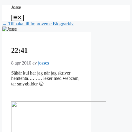
Hoppa
Josse
till
innehåll
Meny
← Tillbaka till Improveme Bloggarkiv
22:41
8 apr 2010
av
josses
Såhär kul har jag när jag skriver
hemtenta……… leker med webcam,
tar smygbilder 😛