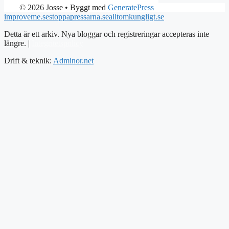
© 2026 Josse
• Byggt med
GeneratePress
improveme.se
stoppapressarna.se
alltomkungligt.se
Detta är ett arkiv. Nya bloggar och registreringar accepteras inte
längre. |
Integritetspolicy
Drift & teknik:
Adminor.net