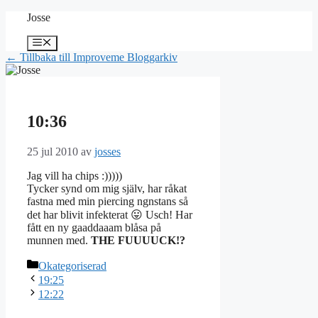
Hoppa
Josse
till
innehåll
Meny
← Tillbaka till Improveme Bloggarkiv
10:36
25 jul 2010
av
josses
Jag vill ha chips :)))))
Tycker synd om mig själv, har råkat
fastna med min piercing ngnstans så
det har blivit infekterat 😛 Usch! Har
fått en ny gaaddaaam blåsa på
munnen med.
THE FUUUUCK!?
Kategorier
Okategoriserad
19:25
12:22