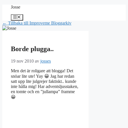
Hoppa
Josse
till
innehåll
Meny
← Tillbaka till Improveme Bloggarkiv
Borde plugga..
19 nov 2010
av
josses
Men det är roligare att blogga! Det
snöar lite ute! Yay 😀 Jag har redan
satt upp lite julgrejer faktiskt.. kunde
inte hålla mig! Har adventsljusstaken,
en tomte och en ”jullampa” framme
😀