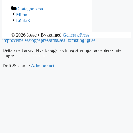
Kategorier
Okategoriserad
Mimmi
LördaK
© 2026 Josse
• Byggt med
GeneratePress
improveme.se
stoppapressarna.se
alltomkungligt.se
Detta är ett arkiv. Nya bloggar och registreringar accepteras inte
längre. |
Integritetspolicy
Drift & teknik:
Adminor.net